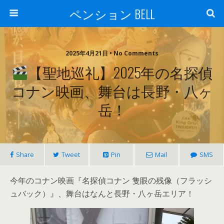
ペンション BELL
2025年4月21日 • No Comments
【聖地巡礼】2025年の名探偵
コナン映画、舞台は長野・八ヶ
岳！
Share
Tweet
Pin
Mail
SMS
今年のコナン映画『名探偵コナン 隻眼の残像（フラッシ
ュバック）』、舞台はなんと長野・八ヶ岳エリア！