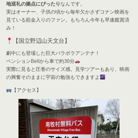
地巡礼の拠点にぴったり
なんです。
実はオーナー、子供の頃から毎年欠かさずコナン映画を
見ている筋金入りのファン。もちろん今年も早速鑑賞済
み！
【国立野辺山天文台】
劇中にも登場した巨大パラボラアンテナ！
ペンションBellから車で約30分
実際に見ると圧巻のサイズ感。見学ツアーもあり、映画
の興奮そのままに宇宙の勉強もできますよ
【アクセス】