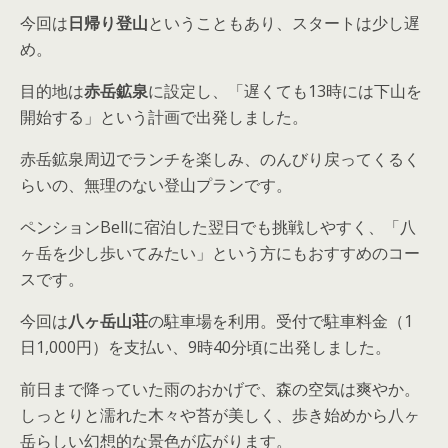
今回は
日帰り登山
ということもあり、スタートは少し遅
め。
目的地は
赤岳鉱泉
に設定し、「遅くても13時には下山を
開始する」という計画で出発しました。
赤岳鉱泉周辺でランチを楽しみ、のんびり戻ってくるく
らいの、無理のない登山プランです。
ペンションBellに宿泊した翌日でも挑戦しやすく、「八
ヶ岳を少し歩いてみたい」という方にもおすすめのコー
スです。
今回は
八ヶ岳山荘
の駐車場を利用。受付で駐車料金（1
日1,000円）を支払い、9時40分頃に出発しました。
前日まで降っていた雨のおかげで、森の空気は爽やか。
しっとりと濡れた木々や苔が美しく、歩き始めから八ヶ
岳らしい幻想的な景色が広がります。