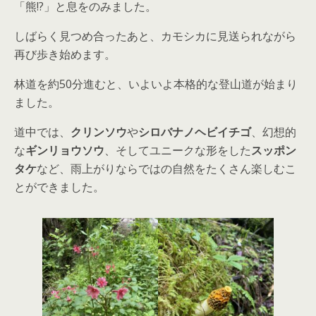
「熊!?」と息をのみました。
しばらく見つめ合ったあと、カモシカに見送られながら
再び歩き始めます。
林道を約50分進むと、いよいよ本格的な登山道が始まり
ました。
道中では、
クリンソウ
や
シロバナノヘビイチゴ
、幻想的
な
ギンリョウソウ
、そしてユニークな形をした
スッポン
タケ
など、雨上がりならではの自然をたくさん楽しむこ
とができました。