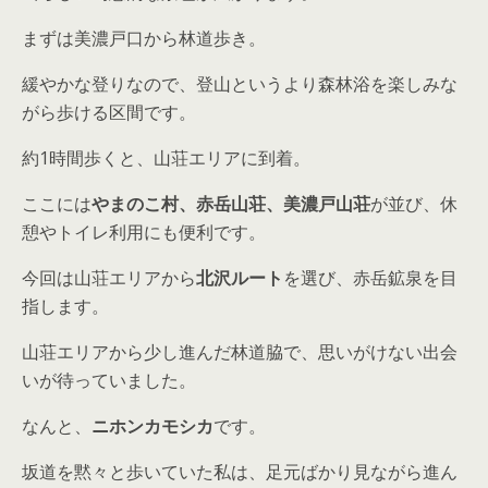
まずは美濃戸口から林道歩き。
緩やかな登りなので、登山というより森林浴を楽しみな
がら歩ける区間です。
約1時間歩くと、山荘エリアに到着。
ここには
やまのこ村、赤岳山荘、美濃戸山荘
が並び、休
憩やトイレ利用にも便利です。
今回は山荘エリアから
北沢ルート
を選び、赤岳鉱泉を目
指します。
山荘エリアから少し進んだ林道脇で、思いがけない出会
いが待っていました。
なんと、
ニホンカモシカ
です。
坂道を黙々と歩いていた私は、足元ばかり見ながら進ん