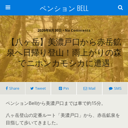
ペンション BELL
2026年6月30日 • No Comments
【八ヶ岳】美濃戸口から赤岳鉱
泉へ日帰り登山！雨上がりの森
でニホンカモシカに遭遇
Share
Tweet
Pin
Mail
SMS
ペンションBellから美濃戸口までは車で約15分。
八ヶ岳登山の定番ルート「美濃戸口」から、赤岳鉱泉を
目指して歩いてきました。