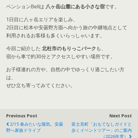
ペンションBellは
八ヶ岳山麓にある小さな宿
です。
1日目に八ヶ岳エリアを楽しみ、
2日目に松本や安曇野方面へ向かう旅の中継地点として
利用されるお客様も多くいらっしゃいます。
今回ご紹介した
北杜市のもりっこパーク
も、
宿から車で約30分とアクセスしやすい場所です。
お子様連れの方や、自然の中でゆっくり過ごしたい方
は、
ぜひ立ち寄ってみてください。
Previous Post
Next Post
2/15 春みたいな陽気。安曇
富士見町「おもてなしガイドと
野へ家族ドライブ
歩くイベントツアー」のご案内
（2026年度）