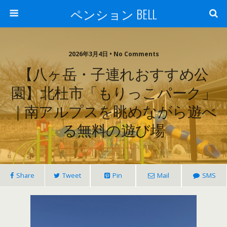
ペンション BELL
2026年3月4日 • No Comments
【八ヶ岳・子連れおすすめ公
園】北杜市「もりっこパーク」
｜南アルプスを眺めながら遊べ
る無料の遊び場
Share
Tweet
Pin
Mail
SMS