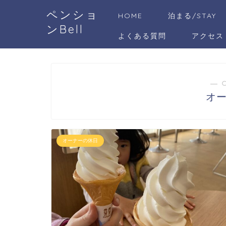
ペンショ
HOME
泊まる/STAY
ンBell
よくある質問
アクセス
― 
オ
オーナーの休日