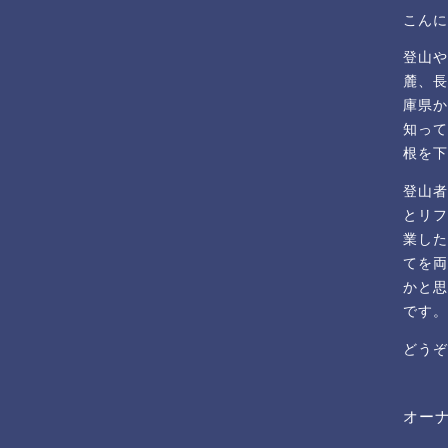
こんに
登山や
麓、長
庫県か
知って
根を下
登山者
とリフ
業した
てを両
かと思
です。
どうぞ
オー