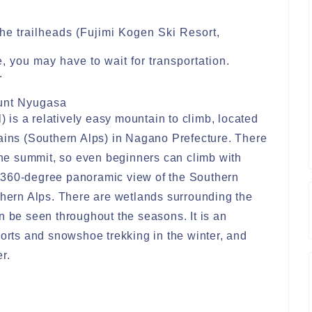
the trailheads (Fujimi Kogen Ski Resort,
, you may have to wait for transportation.
.
unt Nyugasa
is a relatively easy mountain to climb, located
tains (Southern Alps) in Nagano Prefecture. There
 the summit, so even beginners can climb with
 360-degree panoramic view of the Southern
thern Alps. There are wetlands surrounding the
n be seen throughout the seasons. It is an
sorts and snowshoe trekking in the winter, and
r.