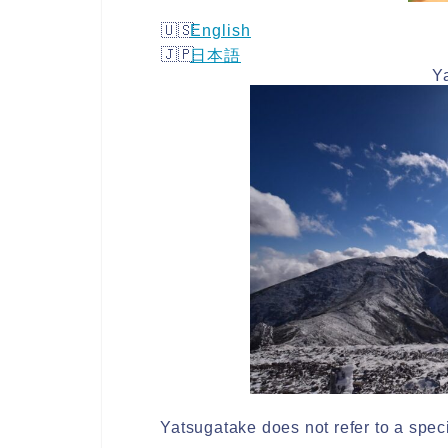
English
日本語
Y
Yatsugatake does not refer to a speci