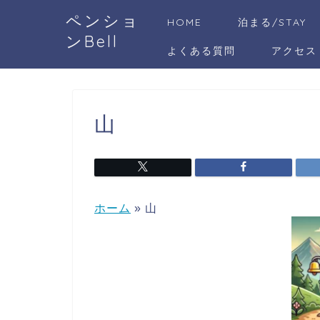
ペンショ
HOME
泊まる/STAY
ンBell
よくある質問
アクセス
山
ホーム
»
山